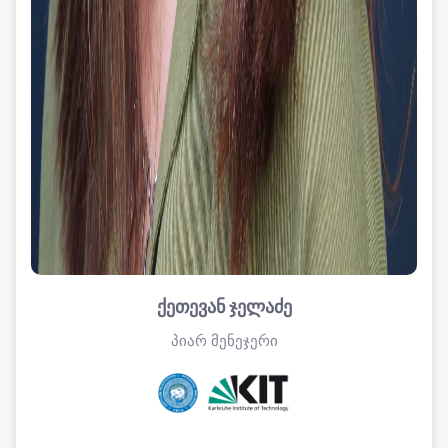
ქეთევან ჯელაძე
პიარ მენეჯერი