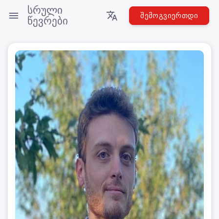
სრული
ᲨᲔᲛᲝᲒᲕᲘᲔᲠᲗᲓᲘ
წევრები